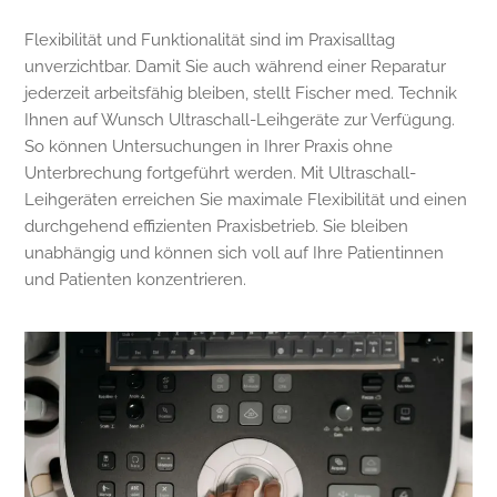
Flexibilität und Funktionalität sind im Praxisalltag
unverzichtbar. Damit Sie auch während einer Reparatur
jederzeit arbeitsfähig bleiben, stellt Fischer med. Technik
Ihnen auf Wunsch Ultraschall-Leihgeräte zur Verfügung.
So können Untersuchungen in Ihrer Praxis ohne
Unterbrechung fortgeführt werden. Mit Ultraschall-
Leihgeräten erreichen Sie maximale Flexibilität und einen
durchgehend effizienten Praxisbetrieb. Sie bleiben
unabhängig und können sich voll auf Ihre Patientinnen
und Patienten konzentrieren.